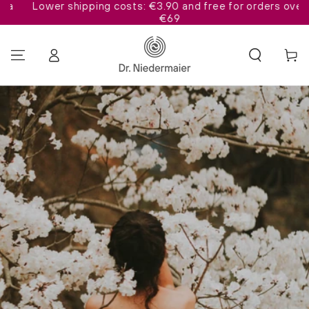
Lower shipping costs: €3.90 and free for orders over
SKIP TO CONTENT
€69
Log
Cart
in